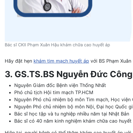
Bác sĩ CKII Phạm Xuân Hậu khám chữa cao huyết áp
Hãy đặt hẹn
khám tim mạch huyết áp
với BS Phạm Xuân
3. GS.TS.BS Nguyễn Đức Công 
Nguyên Giám đốc Bệnh viện Thống Nhất
Phó chủ tịch Hội tim mạch TP.HCM
Nguyên Phó chủ nhiệm bộ môn Tim mạch, Học viện
Nguyên Phó chủ nhiệm bộ môn Nội, Đại học Quốc g
Bác sĩ học tập và tu nghiệp nhiều năm tại Nhật Bản
Bác sĩ có 40 năm kinh nghiệm khám chữa cao huyết
Hiện tại, người bệnh có thể thăm khám cao huyết áp với