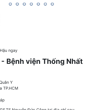
 Hậu ngay
- Bệnh viện Thống Nhất
 Quân Y
ia TP.HCM
 áp
 GS.TS Nguyễn Đức Công tại địa chỉ sau: