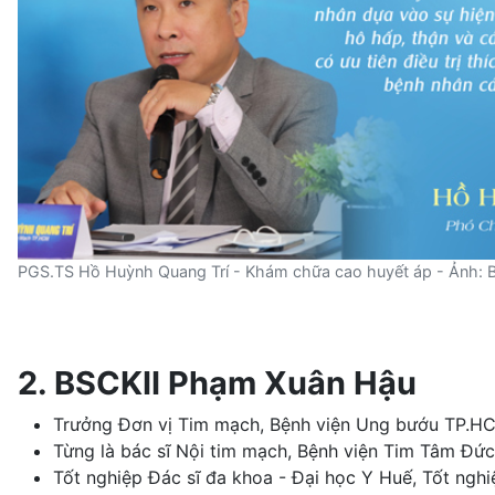
PGS.TS Hồ Huỳnh Quang Trí - Khám chữa cao huyết áp - Ảnh: 
2. BSCKII Phạm Xuân Hậu
Trưởng Đơn vị Tim mạch, Bệnh viện Ung bướu TP.HC
Từng là bác sĩ Nội tim mạch, Bệnh viện Tim Tâm Đứ
Tốt nghiệp Đác sĩ đa khoa - Đại học Y Huế, Tốt ngh