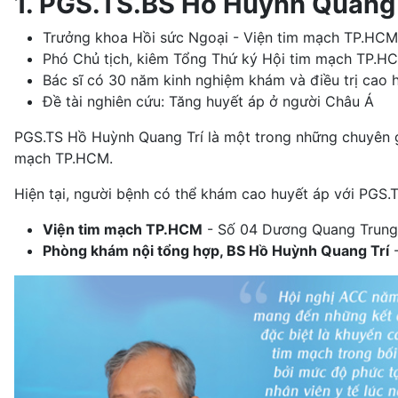
1. PGS.TS.BS Hồ Huỳnh Quang 
Trưởng khoa Hồi sức Ngoại - Viện tim mạch TP.HCM
Phó Chủ tịch, kiêm Tổng Thứ ký Hội tim mạch TP.
Bác sĩ có 30 năm kinh nghiệm khám và điều trị cao 
Đề tài nghiên cứu: Tăng huyết áp ở người Châu Á
PGS.TS Hồ Huỳnh Quang Trí là một trong những chuyên gia
mạch TP.HCM.
Hiện tại, người bệnh có thể khám cao huyết áp với PGS.T
Viện tim mạch TP.HCM
- Số 04 Dương Quang Trung
Phòng khám nội tổng hợp, BS Hồ Huỳnh Quang Trí
-