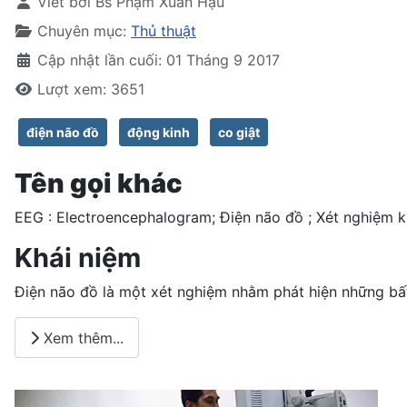
Viết bởi
Bs Phạm Xuân Hậu
Chuyên mục:
Thủ thuật
Cập nhật lần cuối: 01 Tháng 9 2017
Lượt xem: 3651
điện não đồ
động kinh
co giật
Tên gọi khác
EEG : Electroencephalogram; Điện não đồ ; Xét nghiệm k
Khái niệm
Điện não đồ là một xét nghiệm nhằm phát hiện những bấ
Xem thêm...