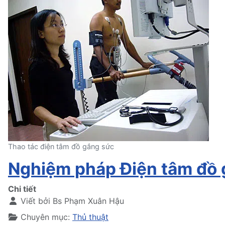
Thao tác điện tâm đồ gắng sức
Nghiệm pháp Điện tâm đồ g
Chi tiết
Viết bởi
Bs Phạm Xuân Hậu
Chuyên mục:
Thủ thuật