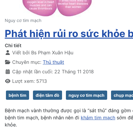
Nguy cơ tim mạch
Phát hiện rủi ro sức khỏ
Chi tiết
Viết bởi
Bs Phạm Xuân Hậu
Chuyên mục:
Thủ thuật
Cập nhật lần cuối: 22 Tháng 11 2018
Lượt xem: 5713
bệnh tim
điện tâm đồ
nguy cơ tim mạch
chụp mạc
Bệnh mạch vành thường được gọi là “sát thủ” đáng gờm c
bệnh tim mạch, bệnh nhân nên đi
khám tim mạch
sớm để 
khỏe.