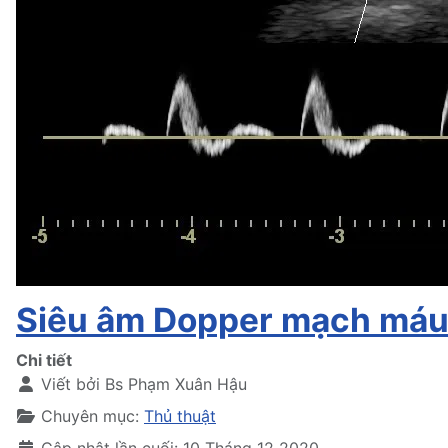
Siêu âm Dopper mạch máu
Chi tiết
Viết bởi
Bs Phạm Xuân Hậu
Chuyên mục:
Thủ thuật
Cập nhật lần cuối: 10 Tháng 12 2020