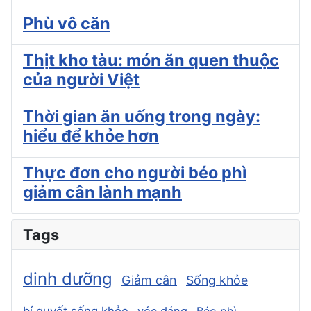
Phù vô căn
Thịt kho tàu: món ăn quen thuộc
của người Việt
Thời gian ăn uống trong ngày:
hiểu để khỏe hơn
Thực đơn cho người béo phì
giảm cân lành mạnh
Tags
dinh dưỡng
Giảm cân
Sống khỏe
bí quyết sống khỏe
vóc dáng
Béo phì