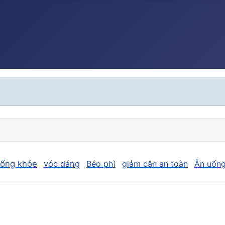
sống khỏe
vóc dáng
Béo phì
giảm cân an toàn
Ăn uống