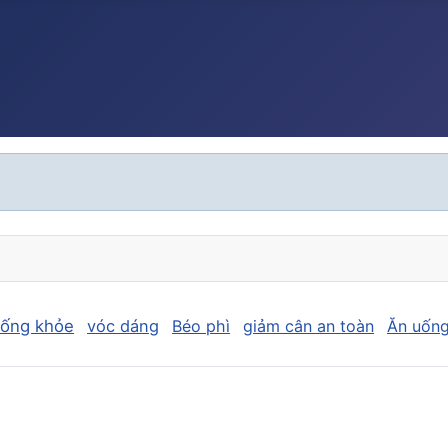
sống khỏe
vóc dáng
Béo phì
giảm cân an toàn
Ăn uống