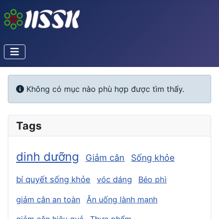
Info
Không có mục nào phù hợp được tìm thấy.
Tags
dinh dưỡng
Giảm cân
Sống khỏe
bí quyết sống khỏe
vóc dáng
Béo phì
giảm cân an toàn
Ăn uống lành mạnh
giảm cân hiệu quả
Thực phẩm