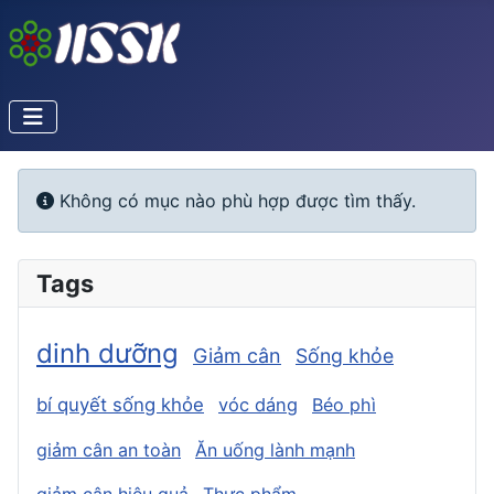
Info
Không có mục nào phù hợp được tìm thấy.
Tags
dinh dưỡng
Giảm cân
Sống khỏe
bí quyết sống khỏe
vóc dáng
Béo phì
giảm cân an toàn
Ăn uống lành mạnh
giảm cân hiệu quả
Thực phẩm