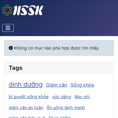
Info
Không có mục nào phù hợp được tìm thấy.
Tags
dinh dưỡng
Giảm cân
Sống khỏe
bí quyết sống khỏe
vóc dáng
Béo phì
giảm cân an toàn
Ăn uống lành mạnh
giảm cân hiệu quả
Thực phẩm