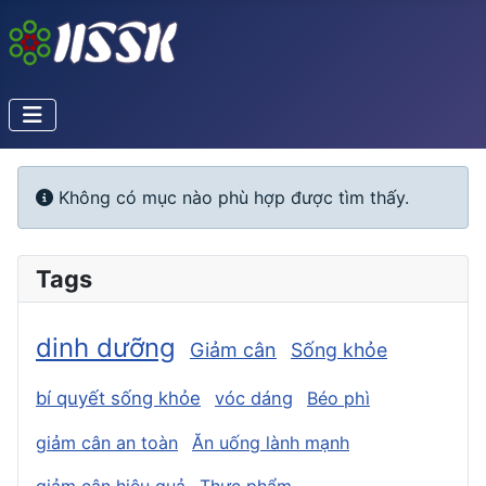
Info
Không có mục nào phù hợp được tìm thấy.
Tags
dinh dưỡng
Giảm cân
Sống khỏe
bí quyết sống khỏe
vóc dáng
Béo phì
giảm cân an toàn
Ăn uống lành mạnh
giảm cân hiệu quả
Thực phẩm