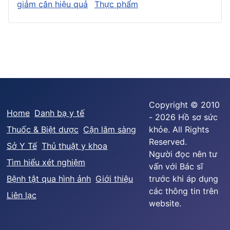
giảm cân hiệu quả
Thực phẩm
Copyright © 2010
Home
Danh bạ y tế
- 2026 Hồ sơ sức
Thuốc & Biệt dược
Cận lâm sàng
khỏe. All Rights
Reserved.
Sở Y Tế
Thủ thuật y khoa
Người đọc nên tư
Tìm hiểu xét nghiệm
vấn với Bác sĩ
Bệnh tật qua hình ảnh
Giới thiệu
trước khi áp dụng
các thông tin trên
Liên lạc
website.