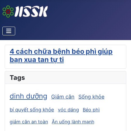
4 cách chữa bệnh béo phì giúp
bạn xua tan tự ti
Tags
dinh dưỡng
Giảm cân
Sống khỏe
bí quyết sống khỏe
vóc dáng
Béo phì
giảm cân an toàn
Ăn uống lành mạnh