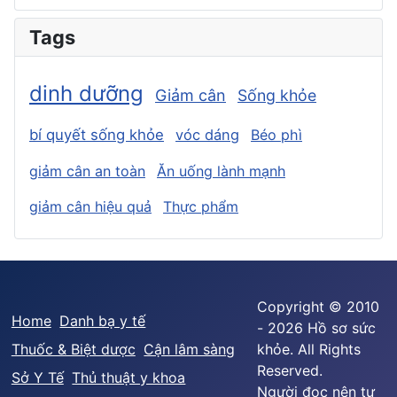
Tags
dinh dưỡng
Giảm cân
Sống khỏe
bí quyết sống khỏe
vóc dáng
Béo phì
giảm cân an toàn
Ăn uống lành mạnh
giảm cân hiệu quả
Thực phẩm
Copyright © 2010
Home
Danh bạ y tế
- 2026 Hồ sơ sức
Thuốc & Biệt dược
Cận lâm sàng
khỏe. All Rights
Reserved.
Sở Y Tế
Thủ thuật y khoa
Người đọc nên tư