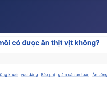
môi có được ăn thịt vịt không?
sống khỏe
vóc dáng
Béo phì
giảm cân an toàn
Ăn uống