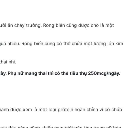
gười ăn chay trường. Rong biển cũng được cho là một
quá nhiều. Rong biển cũng có thể chứa một lượng lớn kim
hai nhi.
ày. Phụ nữ mang thai thì có thể tiêu thụ 250mcg/ngày.
nành được xem là một loại protein hoàn chỉnh vì có chứa
i của đậu nành cũng khiến nam giới gặp tình trạng nữ hóa