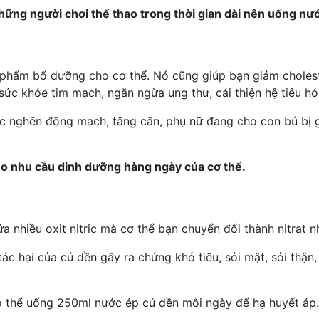
ững người chơi thể thao trong thời gian dài nên uống nư
c phẩm bổ dưỡng cho cơ thể. Nó cũng giúp bạn giảm cholest
 sức khỏe tim mạch,
ngăn ngừa ung thư
,
cải thiện hệ tiêu h
ắc nghẽn động mạch
, tăng cân, phụ nữ đang cho con bú bị
ho nhu cầu dinh dưỡng hàng ngày của cơ thể.
a nhiều oxit nitric mà cơ thể bạn chuyển đổi thành nitrat 
ác hại của củ dền gây ra chứng khó tiêu, sỏi mật, sỏi thận,
ó thể uống 250ml nước ép củ dền mỗi ngày để hạ huyết áp.