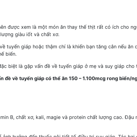
ên được xem là một món ăn thay thế thịt rất có ích cho n
ượng giàu iốt và chất xơ.
về tuyến giáp hoặc thậm chí là khiến bạn tăng cân nếu ăn 
ế biến.
đặc biệt là gặp vấn đề về tuyến giáp ở mẹ và suy giáp cho t
n đề về tuyến giáp có thể ăn 150 – 1.100mcg rong biển/ng
n B, chất xơ, kali, magie và protein chất lượng cao. Đậu 
 ảnh hưởng đến thuốc nội tiết tố điều trị suy giáp. Tác hạ