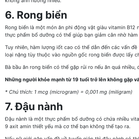
không ảnh hưởng nhiều.
6. Rong biển
Rong biển là một món ăn phi động vật giàu
vitamin B12
n
thực phẩm bổ dưỡng có thể
giúp bạn giảm cân
nhờ hàm l
Tuy nhiên, hàm lượng iốt cao có thể dẫn đến các vấn đề 
loại nặng tùy thuộc vào nguồn gốc rong biển được lấy ch
Bà bầu ăn rong biển có thể gặp rủi ro nếu ăn quá nhiều, 
Những người khỏe mạnh từ 19 tuổi trở lên không gặp vấ
* Chú thích: 1 mcg (microgram) = 0,001 mg (miligram)
7. Đậu nành
Đậu nành là một thực phẩm bổ dưỡng có chứa nhiều vitami
9 axit amin thiết yếu mà cơ thể bạn không thể tạo ra.
Nếu nữ giới gặp vấn đề về tuyến giáp thì đậu nành có thể