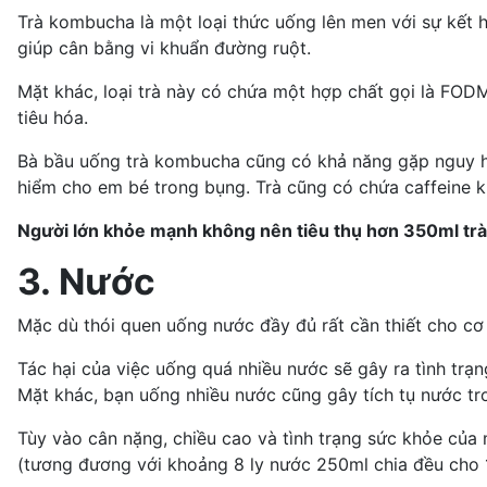
Trà kombucha là một loại thức uống lên men với sự kết 
giúp cân bằng vi khuẩn đường ruột.
Mặt khác, loại trà này có chứa một hợp chất gọi là FODMA
tiêu hóa.
Bà bầu uống trà kombucha cũng có khả năng gặp nguy hi
hiểm cho em bé trong bụng. Trà cũng có chứa caffeine kh
Người lớn khỏe mạnh không nên tiêu thụ hơn 350ml trà 
3. Nước
Mặc dù thói quen uống nước đầy đủ rất cần thiết cho cơ
Tác hại của việc uống quá nhiều nước sẽ gây ra tình trạ
Mặt khác, bạn uống nhiều nước cũng gây tích tụ nước tr
Tùy vào cân nặng, chiều cao và tình trạng sức khỏe của
(tương đương với khoảng 8 ly nước 250ml chia đều cho 