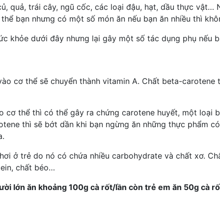
ủ, quả, trái cây, ngũ cốc, các loại đậu, hạt, dầu thực v
 thể
bạn nhưng có một số món ăn nếu bạn ăn nhiều thì khôn
ức khỏe dưới đây nhưng lại gây một số tác dụng phụ nếu 
ào cơ thể sẽ chuyển thành vitamin A. Chất beta-carotene t
 cơ thể thì có thể gây ra chứng carotene huyết, một loại 
otene thì sẽ bớt dần khi bạn ngừng ăn những thực phẩm có 
a.
hơi ở trẻ do nó có chứa nhiều carbohydrate và chất xơ. Chấ
tein, chất béo…
gười lớn ăn khoảng 100g cà rốt/lần còn trẻ em ăn 50g cà rố