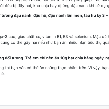
ới đều bị đầy hơi, khó chịu hay dị ứng đậu nành khi sử dụng
ương đậu nành, đậu hũ, đậu nành lên men, tàu hũ ky 3 – 
ga-3
cao, giàu chất xơ, vitamin B1, B3 và selenium. Mặc dù h
cũng có thể gây hại nếu như bạn ăn nhiều. Bạn tiêu thụ quá 
g đối tượng. Trẻ em chỉ nên ăn 10g hạt chia hàng ngày, n
g thì bạn vẫn có thể ăn những thực phẩm trên. Vì vậy, bạ
hé.