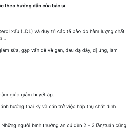
ớc theo hướng dẫn của bác sĩ.
erol xấu (LDL) và duy trì các tế bào do hàm lượng chất
óa
…
 giảm sữa, gặp vấn đề về gan,
đau dạ dày
, dị ứng, làm
nhằm giúp giảm huyết áp.
 ảnh hưởng thai kỳ và cản trở việc hấp thụ chất dinh
 Những người bình thường ăn củ dền 2 – 3 lần/tuần cũng