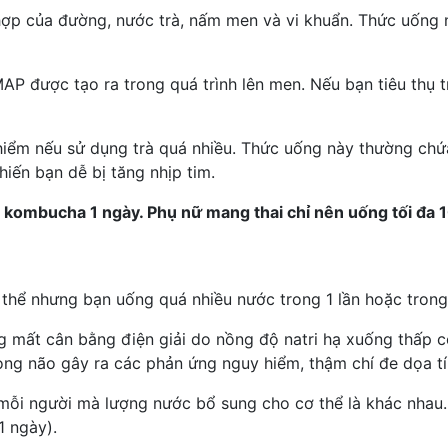
hợp của đường, nước trà, nấm men và vi khuẩn. Thức uống 
P được tạo ra trong quá trình lên men. Nếu bạn tiêu thụ trà
ểm nếu sử dụng trà quá nhiều. Thức uống này thường chứa
iến bạn dễ bị tăng nhịp tim.
kombucha 1 ngày. Phụ nữ mang thai chỉ nên uống tối đa 
 thể nhưng bạn uống quá nhiều nước trong 1 lần hoặc trong
ng mất cân bằng điện giải do nồng độ natri hạ xuống thấp c
ong não gây ra các phản ứng nguy hiểm, thậm chí đe dọa t
 mỗi người mà lượng nước bổ sung cho cơ thể là khác nhau
1 ngày).