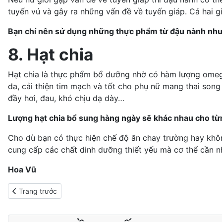
tuyến vú và gây ra những vấn đề về tuyến giáp. Cả hai gi
Bạn chỉ nên sử dụng những thực phẩm từ đậu nành như t
8. Hạt chia
Hạt chia là thực phẩm bổ dưỡng nhờ có hàm lượng
ome
da
, cải thiện tim mạch và tốt cho phụ nữ mang thai song 
đầy hơi, đau, khó chịu dạ dày…
Lượng hạt chia bổ sung hàng ngày sẽ khác nhau cho từn
Cho dù bạn có thực hiện chế độ ăn chay trường hay khôn
cung cấp các chất dinh dưỡng thiết yếu mà cơ thể cần n
Hoa Vũ
Previous article: Thanh lọc cơ thể để khỏe đẹp từ bên trong
Trang trước