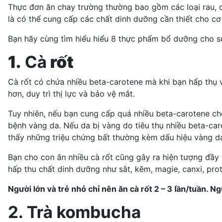
Thực đơn ăn chay trường thường bao gồm các loại rau, c
là có thể cung cấp các chất
dinh dưỡng cần thiết cho cơ
Bạn hãy cùng tìm hiểu hiểu 8 thực phẩm bổ dưỡng cho s
1.
Cà
rốt
Cà rốt có chứa nhiều beta-carotene mà khi bạn hấp thụ v
hơn, duy trì thị lực và bảo vệ mắt.
Tuy nhiên, nếu bạn cung cấp quá nhiều beta-carotene cho
bệnh vàng da. Nếu da bị vàng do tiêu thụ nhiều beta-car
thấy những triệu chứng bất thường kèm dấu hiệu vàng d
Bạn cho con ăn nhiều cà rốt cũng gây ra hiện tượng đầy 
hấp thu chất dinh dưỡng như sắt, kẽm, magie, canxi, pro
Người lớn và trẻ nhỏ chỉ nên ăn cà rốt 2 – 3 lần/tuần. N
2. Trà kombucha