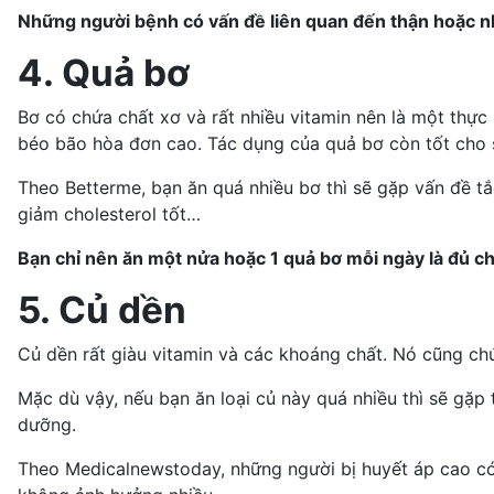
Những người bệnh có vấn đề liên quan đến thận hoặc nh
4. Quả bơ
Bơ có chứa chất xơ và rất nhiều vitamin nên là một thự
béo bão hòa đơn cao. Tác dụng của quả bơ còn tốt cho
Theo
Betterme
, bạn ăn quá nhiều bơ thì sẽ gặp vấn đề
t
giảm cholesterol tốt…
Bạn chỉ nên ăn một nửa hoặc 1 quả bơ mỗi ngày là đủ c
5. Củ dền
Củ dền rất giàu vitamin và các khoáng chất. Nó cũng chứ
Mặc dù vậy, nếu bạn ăn loại củ này quá nhiều thì sẽ gặp t
dưỡng.
Theo
Medicalnewstoday
, những người bị huyết áp cao c