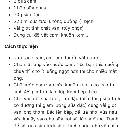
3 quả cam
1 hộp
sữa chua
50g sữa đặc
220 ml sữa tươi không đường (1 bịch)
Vài giọt
tinh chất vani
(tùy chọn)
Dụng cụ: đồ vắt cam, khuôn kem…
Cách thực hiện
Rửa sạch cam, cắt làm đôi rồi vắt nước.
Cho mật ong vào nước cam. Nếu bạn thích uống
chua thì cho ít, uống ngọt hơn thì cho nhiều mật
ong.
Chế nước cam vào nửa khuôn kem, cho vào tủ
lạnh 45’ phút rồi làm lớp kem tiếp theo.
Cho vào nồi
sữa tươi
, sữa đặc (nếu dùng sữa tươi
có đường thì giảm lượng sữa đặc) cùng vài giọt
vani cho thơm. Bắc lên bếp, để lửa nhỏ, vừa nấu
vừa khuấy sao cho sữa hơi sủi lên là được. Tránh
để sôi quá sữa tươi sẽ bị tách nước, chủ yếu nấu