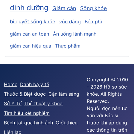
dinh dưỡng
Giảm cân
Sống khỏe
bí quyết sống khỏe
vóc dáng
Béo phì
giảm cân an toàn
Ăn uống lành mạnh
giảm cân hiệu quả
Thực phẩm
Copyright © 2010
Home
Danh bạ y tế
- 2026 Hồ sơ sức
Thuốc & Biệt dược
Cận lâm sàng
khỏe. All Rights
Reserved.
Sở Y Tế
Thủ thuật y khoa
Người đọc nên tư
Tìm hiểu xét nghiệm
vấn với Bác sĩ
Bệnh tật qua hình ảnh
Giới thiệu
trước khi áp dụng
các thông tin trên
Liên lạc