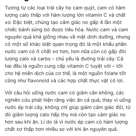
Tương tự các loại trái cây họ cam quýt, cam có hàm
lượng calo thấp với hàm lượng lớn vitamin C và chất
xơ. Đặc biệt, chúng tạo cảm giác no gấp 4 lần một
chiếc bánh sừng bò được tiêu hóa.
Nước cam và cam
nguyên quả khá giống nhau về mặt dinh dưỡng, nhưng
có một số khác biệt quan trọng đó là một khẩu phần
nước cam có ít chất xơ hơn, hơn nữa còn có gấp đôi
lượng calo và carbs – chủ yếu là đường trái cây. Cả
hai đều là nguồn cung cấp vitamin C tuyệt vời – tốt
cho hệ miễn dịch của cơ thể, là một nguồn folate tốt
cũng như flavonoid và các hợp chất thực vật có lợi.
Với câu hỏi uống nước cam có giảm cân không, các
nghiên cứu phát hiện rằng việc ăn cả quả, thay vì uống
nước ép trái cây, không chỉ giúp giảm cảm giác đói, từ
đó giảm lượng calo hấp thụ mà còn tạo cảm giác no
hơn sau khi ăn. Lí do là vì nước ép cam có hàm lượng
chất xơ thấp hơn nhiều so với khi ăn nguyên quả.