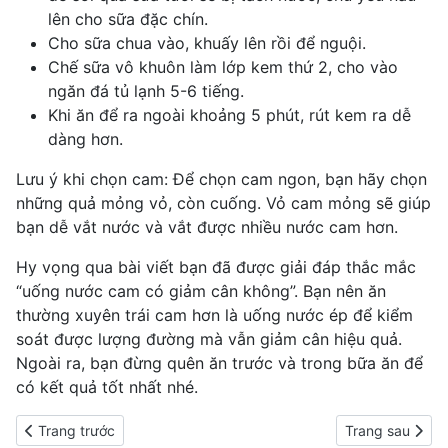
lên cho sữa đặc chín.
Cho sữa chua vào, khuấy lên rồi để nguội.
Chế sữa vô khuôn làm lớp kem thứ 2, cho vào
ngăn đá tủ lạnh 5-6 tiếng.
Khi ăn để ra ngoài khoảng 5 phút, rút kem ra dễ
dàng hơn.
Lưu ý khi chọn cam: Để chọn cam ngon, bạn hãy chọn
những quả mỏng vỏ, còn cuống. Vỏ cam mỏng sẽ giúp
bạn dễ vắt nước và vắt được nhiều nước cam hơn.
Hy vọng qua bài viết bạn đã được giải đáp thắc mắc
“uống nước cam có giảm cân không”. Bạn nên ăn
thường xuyên trái cam hơn là uống nước ép để kiểm
soát được lượng đường mà vẫn giảm cân hiệu quả.
Ngoài ra, bạn đừng quên ăn trước và trong bữa ăn để
có kết quả tốt nhất nhé.
Previous article: Uống nước đá có thể làm giảm cân, tin không?
Next article: U
Trang trước
Trang sau