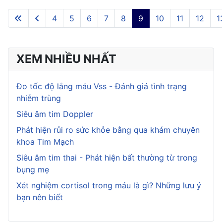
4
5
6
7
8
9
10
11
12
1
XEM NHIỀU NHẤT
Đo tốc độ lắng máu Vss - Đánh giá tình trạng
nhiễm trùng
Siêu âm tim Doppler
Phát hiện rủi ro sức khỏe bằng qua khám chuyên
khoa Tim Mạch
Siêu âm tim thai - Phát hiện bất thường từ trong
bụng mẹ
Xét nghiệm cortisol trong máu là gì? Những lưu ý
bạn nên biết