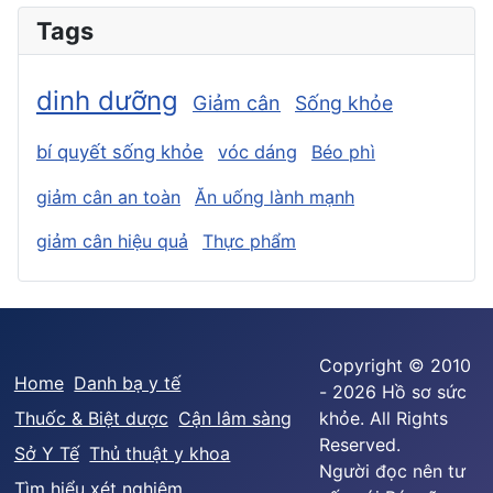
Tags
dinh dưỡng
Giảm cân
Sống khỏe
bí quyết sống khỏe
vóc dáng
Béo phì
giảm cân an toàn
Ăn uống lành mạnh
giảm cân hiệu quả
Thực phẩm
Copyright © 2010
Home
Danh bạ y tế
- 2026 Hồ sơ sức
Thuốc & Biệt dược
Cận lâm sàng
khỏe. All Rights
Reserved.
Sở Y Tế
Thủ thuật y khoa
Người đọc nên tư
Tìm hiểu xét nghiệm