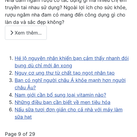
Nha đam ngâm rượu có tác dụng gì mà nhiều chị em
truyền tai nhau sử dụng? Ngoài lợi ích cho sức khỏe,
rượu ngâm nha đam có mang đến công dụng gì cho
làn da và sắc đẹp không?
Xem thêm...
Hé lộ nguyên nhân khiến bạn cảm thấy nhanh đói
bụng dù chỉ mới ăn xong
Nguy cơ ung thư từ chất tạo ngọt nhân tạo
Bạn có nghĩ người châu Á khỏe mạnh hơn người
châu Âu?
Nam giới cần bổ sung loại vitamin nào?
Những điều bạn cần biết về men tiêu hóa
Nấu sữa tươi đơn giản cho cả nhà với máy làm
sữa hạt
Page 9 of 29