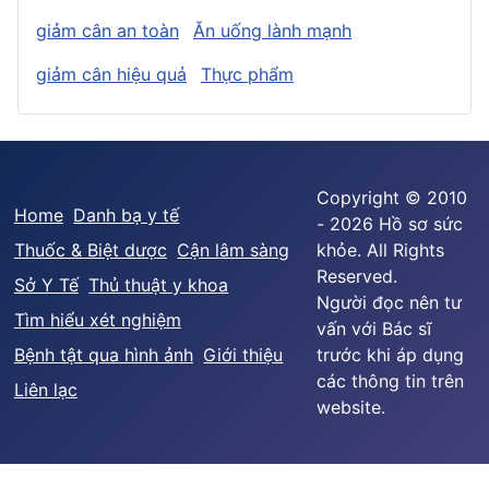
giảm cân an toàn
Ăn uống lành mạnh
giảm cân hiệu quả
Thực phẩm
Copyright © 2010
Home
Danh bạ y tế
- 2026 Hồ sơ sức
Thuốc & Biệt dược
Cận lâm sàng
khỏe. All Rights
Reserved.
Sở Y Tế
Thủ thuật y khoa
Người đọc nên tư
Tìm hiểu xét nghiệm
vấn với Bác sĩ
Bệnh tật qua hình ảnh
Giới thiệu
trước khi áp dụng
các thông tin trên
Liên lạc
website.