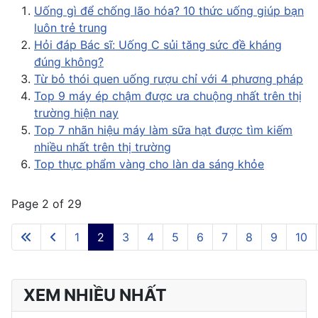
Uống gì để chống lão hóa? 10 thức uống giúp bạn
luôn trẻ trung
Hỏi đáp Bác sĩ: Uống C sủi tăng sức đề kháng
đúng không?
Từ bỏ thói quen uống rượu chỉ với 4 phương pháp
Top 9 máy ép chậm được ưa chuộng nhất trên thị
trường hiện nay
Top 7 nhãn hiệu máy làm sữa hạt được tìm kiếm
nhiều nhất trên thị trường
Top thực phẩm vàng cho làn da sáng khỏe
Page 2 of 29
1
2
3
4
5
6
7
8
9
10
XEM NHIỀU NHẤT