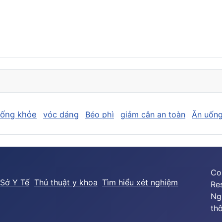
sống khỏe
vóc dáng
Béo phì
giảm cân an toàn
Ăn uống
Co
Sở Y Tế
Thủ thuật y khoa
Tìm hiểu xét nghiệm
Re
Ng
thô