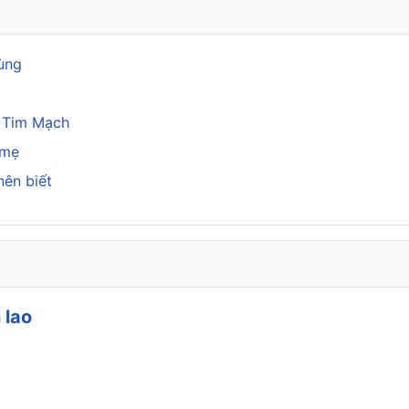
rùng
a Tim Mạch
 mẹ
nên biết
 lao