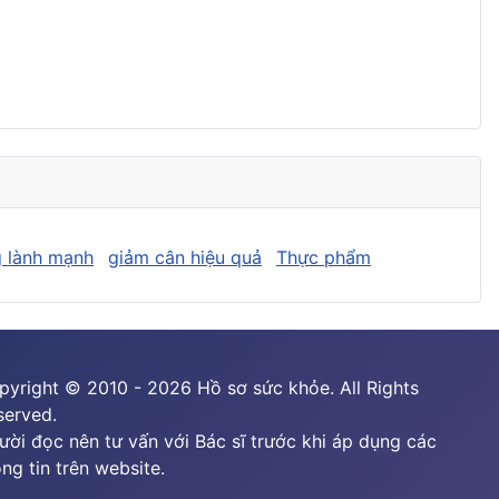
 lành mạnh
giảm cân hiệu quả
Thực phẩm
pyright © 2010 - 2026 Hồ sơ sức khỏe. All Rights
served.
ười đọc nên tư vấn với Bác sĩ trước khi áp dụng các
ng tin trên website.