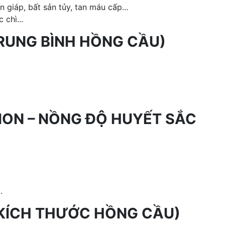
 giáp, bất sản tủy, tan máu cấp...
chì...
RUNG BÌNH HỒNG CẦU)
ON – NỒNG ĐỘ HUYẾT SẮC
.
Ố KÍCH THƯỚC HỒNG CẦU)