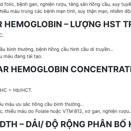
 folic, bệnh gan, nghiện rượu, tăng sản hồng cầu, suy tuyến
thiếu máu trong các bệnh mạn tính, suy thận mạn, nhiễm độc 
 HEMOGLOBIN – LƯỢNG HST T
C.
u bình thường, bệnh hồng cầu hình cầu di truyền...
u máu đang tái tạo.
AR HEMOGLOBIN CONCENTRATI
MCHC = Hb/HCT.
ếu máu ưu sắc hồng cầu bình thường...
, thiếu máu do Folate hoặc VTM B12, xơ gan, nghiện rượu..
WIDTH – DẢI/ ĐỘ RỘNG PHÂN B