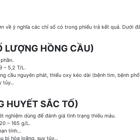
 về ý nghĩa các chỉ số có trong phiếu trả kết quả. Dưới đ
 SỐ LƯỢNG HỒNG CẦU)
 phần.
9 – 5,2 T/L.
 cầu nguyên phát, thiếu oxy kéo dài (bệnh tim, bệnh phổi.
tủy...
G HUYẾT SẮC TỐ)
t nghiệm dùng để đánh giá tình trạng thiếu máu.
20 – 165 g/L.
n tính...
bị hòa loãng, suy tủy...