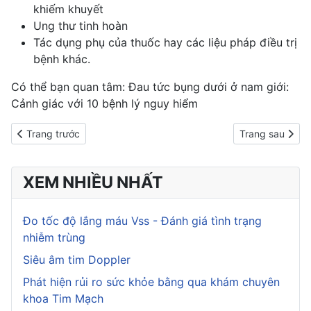
khiếm khuyết
Ung thư tinh hoàn
Tác dụng phụ của thuốc hay các liệu pháp điều trị
bệnh khác.
Có thể bạn quan tâm:
Đau tức bụng dưới ở nam giới:
Cảnh giác với 10 bệnh lý nguy hiểm
Previous article: Xét nghiệm FSH để làm gì? Ý nghĩa và cách đọc
Next article: S
Trang trước
Trang sau
XEM NHIỀU NHẤT
Đo tốc độ lắng máu Vss - Đánh giá tình trạng
nhiễm trùng
Siêu âm tim Doppler
Phát hiện rủi ro sức khỏe bằng qua khám chuyên
khoa Tim Mạch