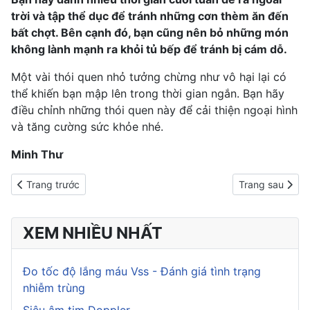
trời và tập thể dục để tránh những cơn thèm ăn đến
bất chợt. Bên cạnh đó, bạn cũng nên bỏ những món
không lành mạnh ra khỏi tủ bếp để tránh bị cám dỗ.
Một vài thói quen nhỏ tưởng chừng như vô hại lại có
thể khiến bạn mập lên trong thời gian ngắn. Bạn hãy
điều chỉnh những thói quen này để cải thiện ngoại hình
và tăng cường sức khỏe nhé.
Minh Thư
Previous article: 10 điều khiến bạn trở thành người béo phì
Next article: Là
Trang trước
Trang sau
XEM NHIỀU NHẤT
Đo tốc độ lắng máu Vss - Đánh giá tình trạng
nhiễm trùng