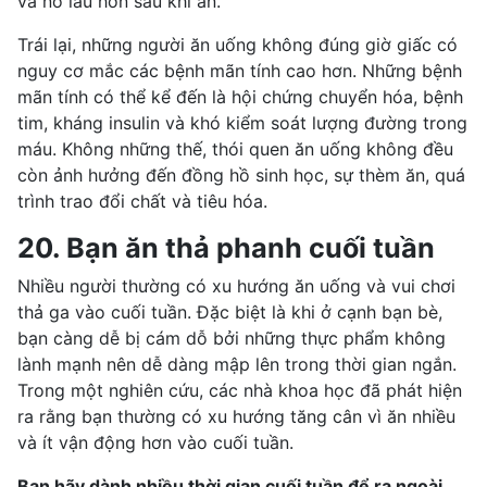
và no lâu hơn sau khi ăn.
Trái lại, những người ăn uống không đúng giờ giấc có
nguy cơ mắc các bệnh mãn tính cao hơn. Những bệnh
mãn tính có thể kể đến là
hội chứng chuyển hóa
, bệnh
tim, kháng insulin và khó kiểm soát lượng đường trong
máu. Không những thế, thói quen ăn uống không đều
còn ảnh hưởng đến đồng hồ sinh học, sự thèm ăn, quá
trình trao đổi chất và tiêu hóa.
20. Bạn ăn thả phanh cuối tuần
Nhiều người thường có xu hướng ăn uống và vui chơi
thả ga vào cuối tuần. Đặc biệt là khi ở cạnh bạn bè,
bạn càng dễ bị cám dỗ bởi những thực phẩm không
lành mạnh nên dễ dàng mập lên trong thời gian ngắn.
Trong một nghiên cứu, các nhà khoa học đã phát hiện
ra rằng bạn thường có xu hướng tăng cân vì ăn nhiều
và ít vận động hơn vào cuối tuần.
Bạn hãy dành nhiều thời gian cuối tuần để ra ngoài