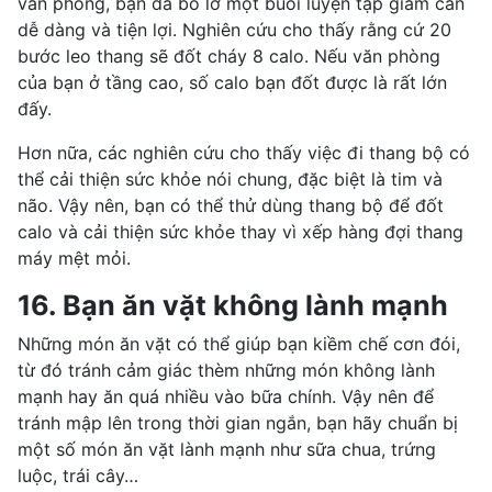
văn phòng, bạn đã bỏ lỡ một buổi luyện tập giảm cân
dễ dàng và tiện lợi. Nghiên cứu cho thấy rằng cứ 20
bước leo thang sẽ đốt cháy 8 calo. Nếu văn phòng
của bạn ở tầng cao, số calo bạn đốt được là rất lớn
đấy.
Hơn nữa, các nghiên cứu cho thấy việc đi thang bộ có
thể cải thiện sức khỏe nói chung, đặc biệt là tim và
não. Vậy nên, bạn có thể thử dùng thang bộ để đốt
calo và cải thiện sức khỏe thay vì xếp hàng đợi thang
máy mệt mỏi.
16. Bạn ăn vặt không lành mạnh
Những món ăn vặt có thể giúp bạn kiềm chế cơn đói,
từ đó tránh cảm giác thèm những món không lành
mạnh hay ăn quá nhiều vào bữa chính. Vậy nên để
tránh mập lên trong thời gian ngắn, bạn hãy chuẩn bị
một số món ăn vặt lành mạnh như sữa chua, trứng
luộc, trái cây…