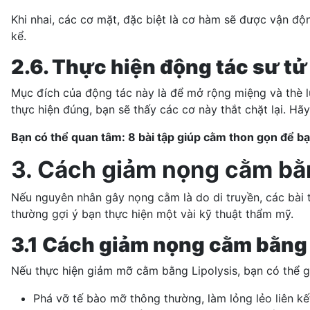
Khi nhai, các cơ mặt, đặc biệt là cơ hàm sẽ được vận đ
kể.
2.6. Thực hiện động tác sư t
Mục đích của động tác này là để mở rộng miệng và thè l
thực hiện đúng, bạn sẽ thấy các cơ này thắt chặt lại. Hãy 
Bạn có thể quan tâm:
8 bài tập giúp cằm thon gọn để b
3. Cách giảm nọng cằm bằ
Nếu nguyên nhân gây nọng cằm là do di truyền, các bài
thường gợi ý bạn thực hiện một vài kỹ thuật thẩm mỹ.
3.1 Cách giảm nọng cằm bằng
Nếu thực hiện giảm mỡ cằm bằng Lipolysis, bạn có thể 
Phá vỡ tế bào mỡ thông thường, làm lỏng lẻo liên kết