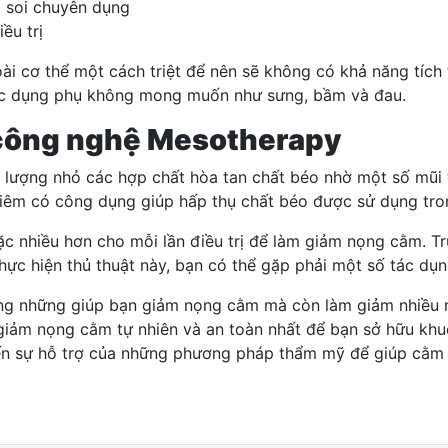
 soi
chuyên dụng
ều trị
ài cơ thể một cách triệt để nên sẽ không có khả năng tích
tác dụng phụ không mong muốn như sưng, bầm và đau.
 công nghệ Mesotherapy
một lượng nhỏ các hợp chất hòa tan chất béo nhờ một số m
c tiêm có công dụng giúp hấp thụ chất béo được sử dụng tr
c nhiều hơn cho mỗi lần điều trị để làm giảm nọng cằm. Trun
thực hiện thủ thuật này, bạn có thể gặp phải một số tác dụ
ông những giúp bạn giảm nọng cằm mà còn làm giảm nhiều 
 giảm nọng cằm tự nhiên và an toàn nhất để bạn sở hữu kh
đến sự hỗ trợ của những phương pháp thẩm mỹ để giúp cằm s
? Cách điều trị béo phì hiệu quả