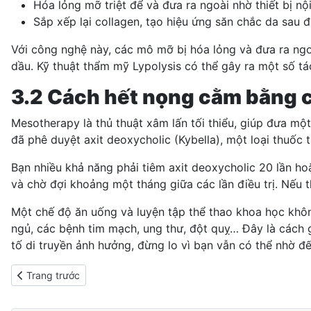
Hóa lỏng mỡ triệt để và đưa ra ngoài nhờ thiết bị
nội
Sắp xếp lại
collagen
, tạo hiệu ứng
săn chắc da
sau đi
Với công nghệ này, các mô mỡ bị hóa lỏng và đưa ra ngo
dầu. Kỹ thuật thẩm mỹ Lypolysis có thể gây ra một số 
3.2 Cách hết nọng cằm bằng
Mesotherapy là thủ thuật xâm lấn tối thiểu, giúp đưa 
đã phê duyệt axit deoxycholic (Kybella), một loại thuố
Bạn nhiều khả năng phải tiêm axit deoxycholic 20 lần hoặ
và chờ đợi khoảng một tháng giữa các lần điều trị. Nếu 
Một chế độ ăn uống và luyện tập thể thao khoa học kh
ngủ
,
các bệnh tim mạch
, ung thư, đột quỵ… Đây là cách
tố di truyền ảnh hưởng, đừng lo vì bạn vẫn có thể nhờ 
Previous article: Thuốc điều trị béo phì nào an toàn với sức khỏe
Trang trước