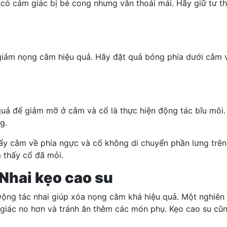
có cảm giác bị bẻ cong nhưng vẫn thoải mái. Hãy giữ tư thế
iảm nọng cằm hiệu quả. Hãy đặt quả bóng phía dưới cằm v
uả để giảm mỡ ở cằm và cổ là thực hiện động tác bĩu môi.
g.
y cằm về phía ngực và cố không di chuyển phần lưng trên. 
ảm thấy cổ đã mỏi.
Nhai kẹo cao su
ộng tác nhai giúp xóa nọng cằm khá hiệu quả. Một nghiên c
giác no hơn và tránh ăn thêm các món phụ.
Kẹo cao su
cũn