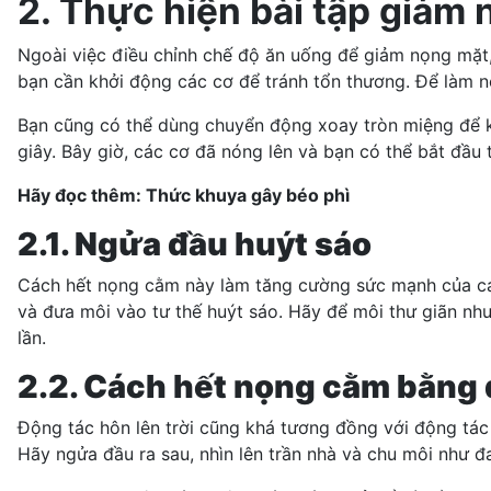
2. Thực hiện bài tập giảm
Ngoài việc điều chỉnh chế độ ăn uống để giảm nọng mặt,
bạn cần khởi động các cơ để tránh tổn thương. Để làm n
Bạn cũng có thể dùng chuyển động xoay tròn miệng để ké
giây. Bây giờ, các cơ đã nóng lên và bạn có thể bắt đầu 
Hãy đọc thêm:
Thức khuya gây béo phì
2.1. Ngửa đầu huýt sáo
Cách hết nọng cằm này làm tăng cường sức mạnh của các c
và đưa môi vào tư thế huýt sáo. Hãy để môi thư giãn nh
lần.
2.2. Cách hết nọng cằm bằng đ
Động tác hôn lên trời cũng khá tương đồng với động tác
Hãy ngửa đầu ra sau, nhìn lên trần nhà và chu môi như đ