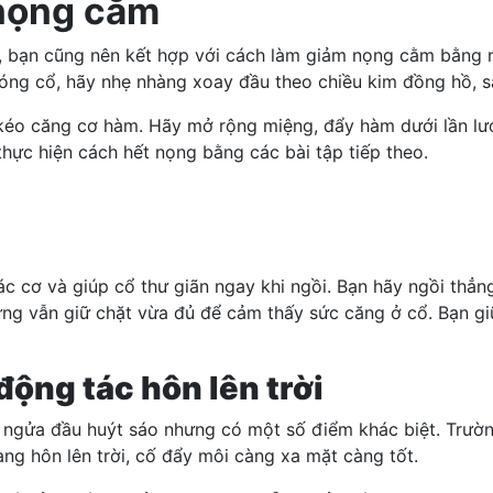
 nọng cằm
 bạn cũng nên kết hợp với cách làm giảm nọng cằm bằng nh
óng cổ, hãy nhẹ nhàng xoay đầu theo chiều kim đồng hồ, s
o căng cơ hàm. Hãy mở rộng miệng, đẩy hàm dưới lần lượt s
thực hiện cách hết nọng bằng các bài tập tiếp theo.
ơ và giúp cổ thư giãn ngay khi ngồi. Bạn hãy ngồi thẳng l
ưng vẫn giữ chặt vừa đủ để cảm thấy sức căng ở cổ.
Bạn gi
ộng tác hôn lên trời
 ngửa đầu huýt sáo nhưng có một số điểm khác biệt. Trường
ang hôn lên trời, cố đẩy môi càng xa mặt càng tốt.